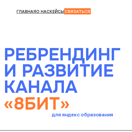
ГЛАВНАЯ
О НАС
КЕЙСЫ
СВЯЗАТЬСЯ
РЕБРЕНДИНГ
И РАЗВИТИЕ
КАНАЛА
«8БИТ»
для яндекс образования
КЛИЕНТ
УСЛУГА
Яндекс
Имиджевые каналы
Образование
в соцсетях
КОМАНДА
ГОД
Арт-директор, дизайнер,
2025-2026
редактор, специалист
по промо, аккаунт-