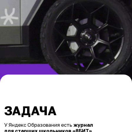
Нужно было сделать
самостоятельное
живое медиа
: регулярно вовлекать
аудиторию, повышать узнаваемость
и укреплять доверие к проекту.
ЧТО СДЕЛАЛИ
Обновили визуал проекта:
сделали более
динамичным, зумерским
.
Разработали кастомные
наборы эмодзи
и интерактивную верстку
постов
Сохранили
преемственность
с Журналом через
маскотов, фирменный
стиль коммуникации
(tov) и отсылки
к основным материалам,
когда они выходят
на сайте проекта.
В общем,
нашли баланс!