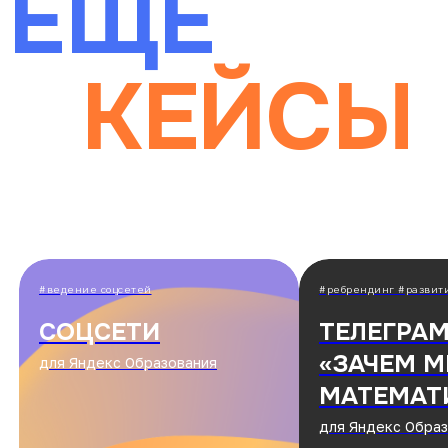
#ребрендинг #развитие канала
#брендинг #развитие
ТЕЛЕГРАМ-КАНАЛ
ПАРТИЗА
«ЗАЧЕМ МНЕ ЭТА
МЕДИА
МАТЕМАТИКА»
для выходцев из
для Яндекс Образования