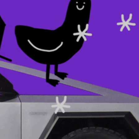
ЗАДАЧА
У Яндекс Образования есть
журнал
для старших школьников «8БИТ»
и одноимённый телеграм-канал. Раньше
канал был лентой анонсов статей,
поэтому между публикациями возникали
паузы.