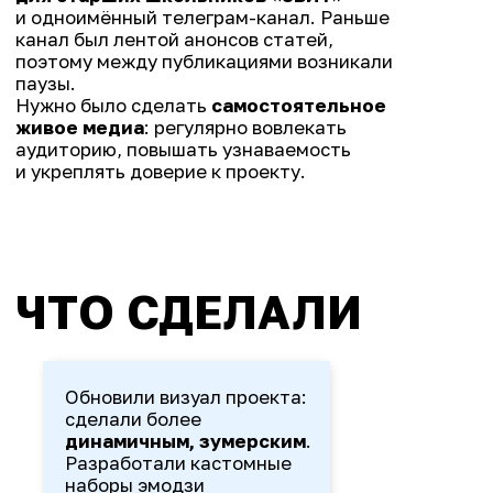
Расширили медиа
: теперь
контент не сводится только
к статьям Журнала
«8БИТ» — добавили
истории, исследования
и техно-новости
ЗА КАДРОМ
В канале мы
соединяем
объяснения и опыт
: разбираем
эксперименты, которые можно
повторить самостоятельно,
и показываем, как всё работает.
Поскольку верим, что без практики