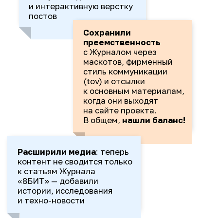
теория невозможна. Например,
новость о разработке в транспорте
объясняли через путешествие
по России на поезде, а принципы
программирования — через машины
Генри Форда.
В анонсах материалов Журнала
«8БИТ» мы не пересказываем
статьи, а
расширяем контекст:
добавляем факты,
сопутствующие идеи и истории
.
Так читатель лучше понимает
тему и видит, как статья
вписывается в общую картину
технологий, науки и образования.
РЕЗУЛЬТАТ
Канал вырос из вспомогательной
площадки
в самостоятельное
медиа
.
Мы на старте проекта, но уже видим:
Стабильный коэффициент
вовлеченности (ER):
4-5%
Коэффициент вовлеченности
по охвату (ERR):
минимум 15%